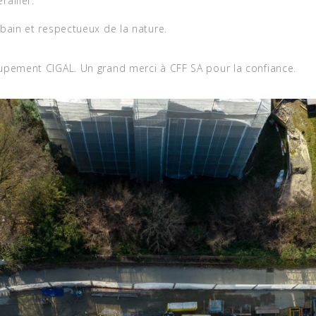
railler.
bain et respectueux de la nature.
oupement CIGAL. Un grand merci à CFF SA pour la confiance.